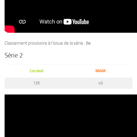
Classement provisoire à l’issue de la série : 8e
Série 2
Cocobot
MiAM
135
45