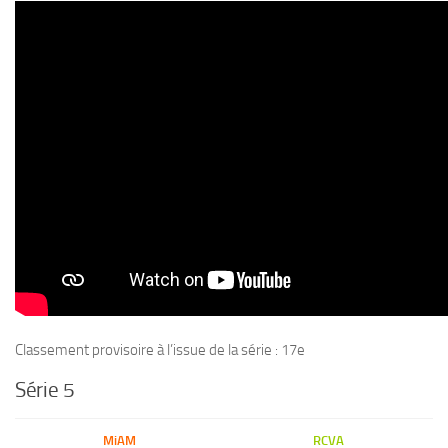
Classement provisoire à l’issue de la série : 17e
Série 5
MiAM
RCVA