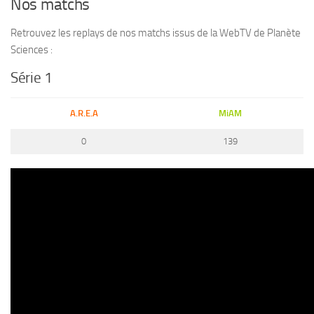
Nos matchs
Retrouvez les replays de nos matchs issus de la WebTV de Planète
Sciences :
Série 1
A.R.E.A
MiAM
0
139