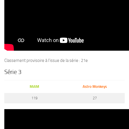
Classement provisoire à l’issue de la série : 21e
Série 3
MiAM
Astro Monkeys
119
27