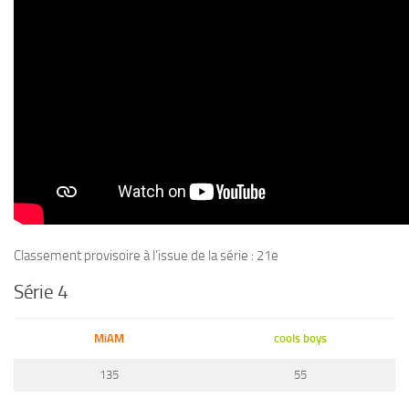
Classement provisoire à l’issue de la série : 21e
Série 4
MiAM
cools boys
135
55